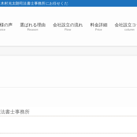
ら木村光太朗司法書士事務所にお任せください。会社設立するのはもちろん、会社
様の声
選ばれる理由
会社設立の流れ
料金詳細
会社設立コ
oice
Reason
Flow
Price
column
司法書士事務所